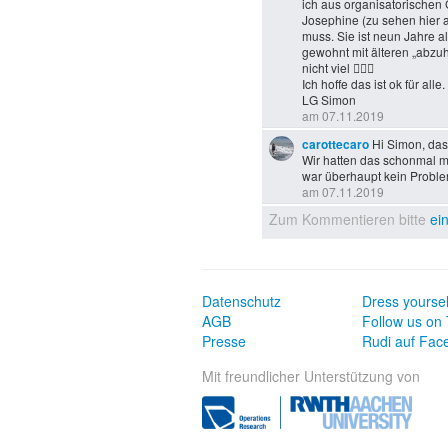
ich aus organisatorischen
Josephine (zu sehen hier a
muss. Sie ist neun Jahre al
gewohnt mit älteren „abzuh
nicht viel 🤷🏼‍♂️
Ich hoffe das ist ok für alle.
LG Simon
am 07.11.2019
carottecaro
Hi Simon, das 
Wir hatten das schonmal m
war überhaupt kein Proble
am 07.11.2019
Zum Kommentieren bitte
ei
Datenschutz
Dress yoursel
AGB
Follow us on 
Presse
Rudi auf Fac
Mit freundlicher Unterstützung von