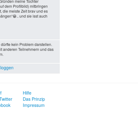
 Gründen meine Tochter
uf dem Profilbild) mitbringen
t, die meiste Zeit brav und es
ängen“😁.. und sie isst auch
dürfte kein Problem darstellen.
it anderen Teilnehmern und das
m.
nloggen
f
Hilfe
Twitter
Das Prinzip
ebook
Impressum