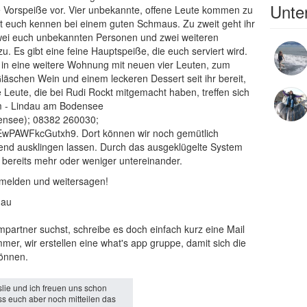
Unter
 die Vorspeiße vor. Vier unbekannte, offene Leute kommen zu
nt euch kennen bei einem guten Schmaus. Zu zweit geht ihr
zwei euch unbekannten Personen und zwei weiteren
Es gibt eine feine Hauptspeiße, die euch serviert wird.
in eine weitere Wohnung mit neuen vier Leuten, zum
äschen Wein und einem leckeren Dessert seit ihr bereit,
 Leute, die bei Rudi Rockt mitgemacht haben, treffen sich
m - Lindau am Bodensee
ensee); 08382 260030;
6EwPAWFkcGutxh9. Dort können wir noch gemütlich
end ausklingen lassen. Durch das ausgeklügelte System
bereits mehr oder weniger untereinander.
nmelden und weitersagen!
dau
artner suchst, schreibe es doch einfach kurz eine Mail
er, wir erstellen eine what's app gruppe, damit sich die
können.
slie und ich freuen uns schon
ss euch aber noch mitteilen das