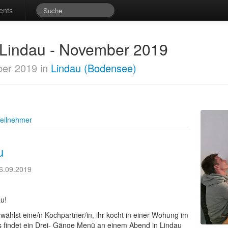
ents
t Lindau - November 2019
er 2019 in
Lindau (Bodensee)
eilnehmer
u
6.09.2019
au!
u wählst eine/n Kochpartner/in, ihr kocht in einer Wohung im
s findet ein Drei- Gänge Menü an einem Abend in Lindau