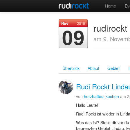
Home
Ev
Nov
2019
rudirock
09
am 9. Novemb
Überblick
Ablauf
Gebiet
T
Rudi Rockt Linda
von
herzhaftes_kochen
am 2
Hallo Leute!
Rudi Rockt ist wieder in Lind
Was das ist? Stelle dir vor d
begrenzten Gebiet Lindau. E