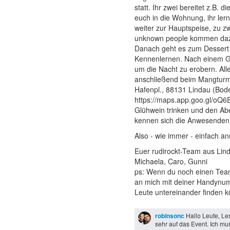
statt. Ihr zwei bereitet z.B.
euch in die Wohnung, ihr ler
weiter zur Hauptspeise, zu 
unknown people kommen dazu. 
Danach geht es zum Dessert 
Kennenlernen. Nach einem Gl
um die Nacht zu erobern. Alle
anschließend beim Mangtur
Hafenpl., 88131 Lindau (Bod
https://maps.app.goo.gl/oQ
Glühwein trinken und den Ab
kennen sich die Anwesenden 
Also - wie immer - einfach a
Euer rudirockt-Team aus Lin
Michaela, Caro, Gunni
ps: Wenn du noch einen Teamp
an mich mit deiner Handynumm
Leute untereinander finden 
robinsonc
Hallo Leute, Le
sehr auf das Event. Ich mu