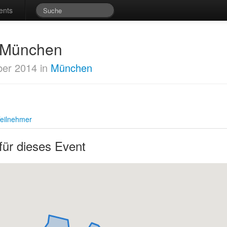
ents
t München
er 2014 in
München
eilnehmer
für dieses Event