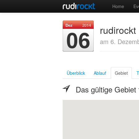
Home
Ev
Dez
2014
rudirock
06
am 6. Dezemb
Überblick
Ablauf
Gebiet
T
Das gültige Gebiet 