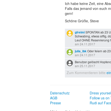
Ich habe keine Zeit, eine Abs
Falls das jemand von euch ma
gern!
Schöne Grüße, Steve
gfreimi
SPONTAN ab 23 Uhr
Schwabing, etwas siffig, dü
Leut OHNE Reservierung ha
am 24.11.2017
julia_ibk
Oder feiern ab 23
am 24.11.2017
Benutzer gelöscht Hopfendo
am 25.11.2017
Zum Kommentieren bitte
ei
Datenschutz
Dress yoursel
AGB
Follow us on 
Presse
Rudi auf Fac