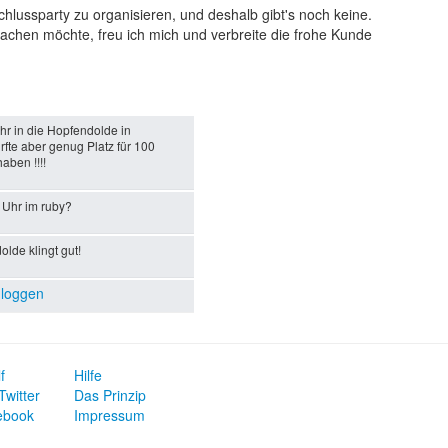
chlussparty zu organisieren, und deshalb gibt's noch keine.
chen möchte, freu ich mich und verbreite die frohe Kunde
 in die Hopfendolde in
rfte aber genug Platz für 100
ben !!!!
 Uhr im ruby?
lde klingt gut!
nloggen
f
Hilfe
Twitter
Das Prinzip
ebook
Impressum