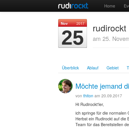
Home
Ev
Nov
2017
rudirock
25
am 25. Novem
Überblick
Ablauf
Gebiet
T
Möchte jemand die
von
thiton
am 20.09.2017
Hi Rudirockt'ler,
ich springe für die normalen
Herbst ein Rudirockt auf die
Team für das Bereitstellen de