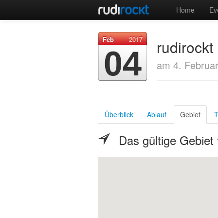
Home
Ev
Feb
2017
rudirock
04
am 4. Februa
Überblick
Ablauf
Gebiet
T
Das gültige Gebiet 