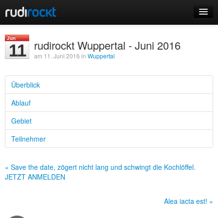
Home
Jun
rudirockt Wuppertal - Juni 2016
11
Events
am 11. Juni 2016 in
Wuppertal
Überblick
Ablauf
Login
Gebiet
Registrieren
Teilnehmer
« Save the date, zögert nicht lang und schwingt die Kochlöffel.
JETZT ANMELDEN
Alea iacta est! »