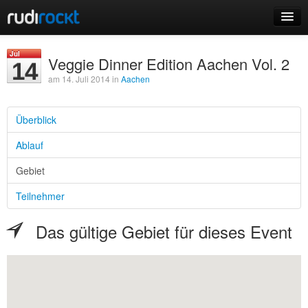
Home
Jul
Veggie Dinner Edition Aachen Vol. 2
14
Events
am 14. Juli 2014 in
Aachen
Überblick
Ablauf
Login
Gebiet
Registrieren
Teilnehmer
Das gültige Gebiet für dieses Event