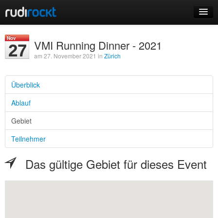
Home
Nov
VMI Running Dinner - 2021
27
Events
am 27. November 2021 in
Zürich
Überblick
Ablauf
Login
Gebiet
Registrieren
Teilnehmer
Das gültige Gebiet für dieses Event