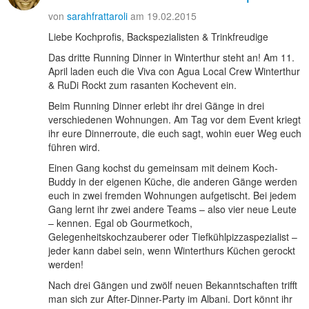
von
sarahfrattaroli
am 19.02.2015
Liebe Kochprofis, Backspezialisten & Trinkfreudige
Das dritte Running Dinner in Winterthur steht an! Am 11.
April laden euch die Viva con Agua Local Crew Winterthur
& RuDi Rockt zum rasanten Kochevent ein.
Beim Running Dinner erlebt ihr drei Gänge in drei
verschiedenen Wohnungen. Am Tag vor dem Event kriegt
ihr eure Dinnerroute, die euch sagt, wohin euer Weg euch
führen wird.
Einen Gang kochst du gemeinsam mit deinem Koch-
Buddy in der eigenen Küche, die anderen Gänge werden
euch in zwei fremden Wohnungen aufgetischt. Bei jedem
Gang lernt ihr zwei andere Teams – also vier neue Leute
– kennen. Egal ob Gourmetkoch,
Gelegenheitskochzauberer oder Tiefkühlpizzaspezialist –
jeder kann dabei sein, wenn Winterthurs Küchen gerockt
werden!
Nach drei Gängen und zwölf neuen Bekanntschaften trifft
man sich zur After-Dinner-Party im Albani. Dort könnt ihr