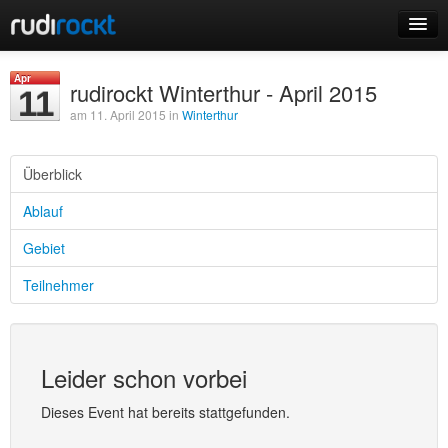
Home
Apr
rudirockt Winterthur - April 2015
11
Events
am 11. April 2015 in
Winterthur
Überblick
Ablauf
Login
Gebiet
Registrieren
Teilnehmer
Leider schon vorbei
Dieses Event hat bereits stattgefunden.