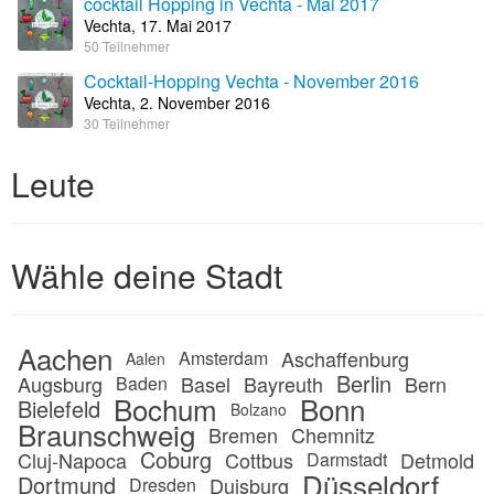
cocktail Hopping in Vechta - Mai 2017
Vechta, 17. Mai 2017
50 Teilnehmer
Cocktail-Hopping Vechta - November 2016
Vechta, 2. November 2016
30 Teilnehmer
Leute
Wähle deine Stadt
Aachen
Aschaffenburg
Amsterdam
Aalen
Berlin
Augsburg
Basel
Bayreuth
Bern
Baden
Bochum
Bonn
Bielefeld
Bolzano
Braunschweig
Bremen
Chemnitz
Coburg
Cluj-Napoca
Cottbus
Detmold
Darmstadt
Düsseldorf
Dortmund
Duisburg
Dresden