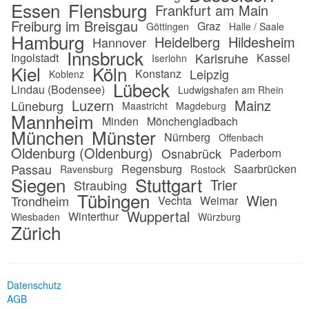
Essen
Flensburg
Frankfurt am Main
Freiburg im Breisgau
Graz
Göttingen
Halle / Saale
Hamburg
Heidelberg
Hildesheim
Hannover
Innsbruck
Karlsruhe
Ingolstadt
Kassel
Iserlohn
Kiel
Köln
Leipzig
Konstanz
Koblenz
Lübeck
Lindau (Bodensee)
Ludwigshafen am Rhein
Luzern
Mainz
Lüneburg
Maastricht
Magdeburg
Mannheim
Minden
Mönchengladbach
München
Münster
Nürnberg
Offenbach
Oldenburg (Oldenburg)
Osnabrück
Paderborn
Passau
Regensburg
Saarbrücken
Ravensburg
Rostock
Siegen
Stuttgart
Trier
Straubing
Tübingen
Wien
Trondheim
Vechta
Weimar
Wuppertal
Winterthur
Wiesbaden
Würzburg
Zürich
Datenschutz
AGB