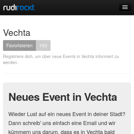
Home
Vechta
Events
Favorisieren
153
Registriere dich, um über neue Events in Vechta informiert zu
werden.
Login
Registrieren
Neues Event in Vechta
Wieder Lust auf ein neues Event in deiner Stadt?
Dann schreib' uns einfach eine Email und wir
kümmern uns darum, dass es in Vechta bald