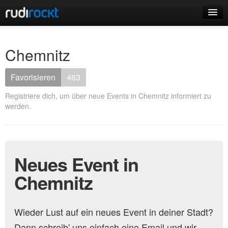
Home
Chemnitz
Events
Favorisieren
463
Registriere dich, um über neue Events in Chemnitz informiert zu
werden.
Login
Registrieren
Neues Event in
Chemnitz
Wieder Lust auf ein neues Event in deiner Stadt?
Dann schreib' uns einfach eine Email und wir