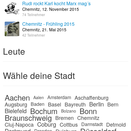
Rudi rockt Karl kocht Marx mag´s
Chemnitz, 12. November 2015
74 Teilnehmer
Chemnitz - Frühling 2015
Chemnitz, 21. Mai 2015
42 Teilnehmer
Leute
Wähle deine Stadt
Aachen
Aschaffenburg
Amsterdam
Aalen
Berlin
Augsburg
Basel
Bayreuth
Bern
Baden
Bochum
Bonn
Bielefeld
Bolzano
Braunschweig
Bremen
Chemnitz
Coburg
Cluj-Napoca
Cottbus
Detmold
Darmstadt
Düsseldorf
Dortmund
Dresden