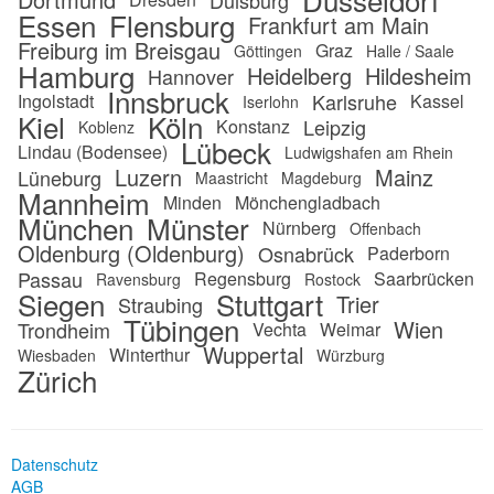
Duisburg
Essen
Flensburg
Frankfurt am Main
Freiburg im Breisgau
Graz
Göttingen
Halle / Saale
Hamburg
Heidelberg
Hildesheim
Hannover
Innsbruck
Karlsruhe
Ingolstadt
Kassel
Iserlohn
Kiel
Köln
Leipzig
Konstanz
Koblenz
Lübeck
Lindau (Bodensee)
Ludwigshafen am Rhein
Luzern
Mainz
Lüneburg
Maastricht
Magdeburg
Mannheim
Minden
Mönchengladbach
München
Münster
Nürnberg
Offenbach
Oldenburg (Oldenburg)
Osnabrück
Paderborn
Passau
Regensburg
Saarbrücken
Ravensburg
Rostock
Siegen
Stuttgart
Trier
Straubing
Tübingen
Wien
Trondheim
Vechta
Weimar
Wuppertal
Winterthur
Wiesbaden
Würzburg
Zürich
Datenschutz
AGB