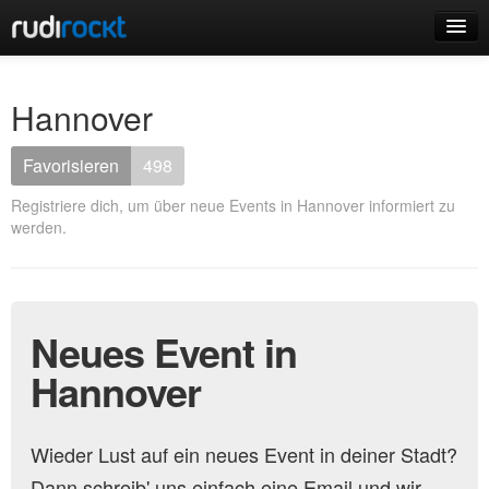
Home
Hannover
Events
Favorisieren
498
Registriere dich, um über neue Events in Hannover informiert zu
werden.
Login
Registrieren
Neues Event in
Hannover
Wieder Lust auf ein neues Event in deiner Stadt?
Dann schreib' uns einfach eine Email und wir