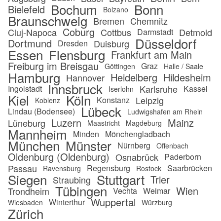
Bochum
Bonn
Bielefeld
Bolzano
Braunschweig
Bremen
Chemnitz
Coburg
Cluj-Napoca
Cottbus
Detmold
Darmstadt
Düsseldorf
Dortmund
Duisburg
Dresden
Essen
Flensburg
Frankfurt am Main
Freiburg im Breisgau
Graz
Göttingen
Halle / Saale
Hamburg
Heidelberg
Hildesheim
Hannover
Innsbruck
Karlsruhe
Ingolstadt
Kassel
Iserlohn
Kiel
Köln
Leipzig
Konstanz
Koblenz
Lübeck
Lindau (Bodensee)
Ludwigshafen am Rhein
Luzern
Mainz
Lüneburg
Maastricht
Magdeburg
Mannheim
Minden
Mönchengladbach
München
Münster
Nürnberg
Offenbach
Oldenburg (Oldenburg)
Osnabrück
Paderborn
Passau
Regensburg
Saarbrücken
Ravensburg
Rostock
Siegen
Stuttgart
Trier
Straubing
Tübingen
Wien
Trondheim
Vechta
Weimar
Wuppertal
Winterthur
Wiesbaden
Würzburg
Zürich