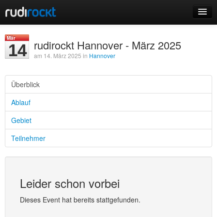
Home
Mär
rudirockt Hannover - März 2025
14
Events
am 14. März 2025 in
Hannover
Überblick
Ablauf
Login
Gebiet
Registrieren
Teilnehmer
Leider schon vorbei
Dieses Event hat bereits stattgefunden.