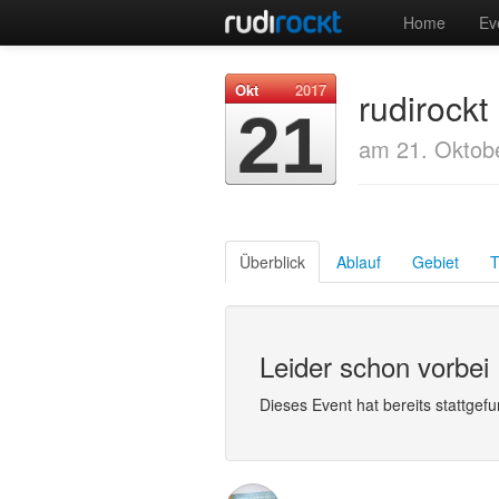
Home
Ev
Okt
2017
rudirockt
21
am 21. Oktob
Überblick
Ablauf
Gebiet
T
Leider schon vorbei
Dieses Event hat bereits stattgef