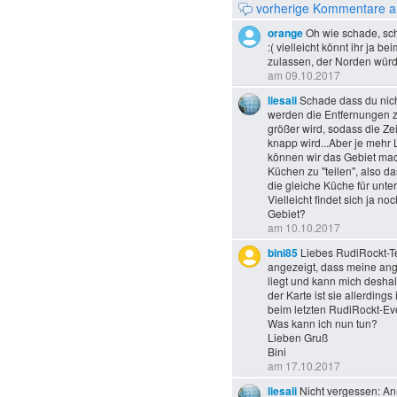
vorherige Kommentare a
orange
Oh wie schade, sch
:( vielleicht könnt ihr ja 
zulassen, der Norden würd
am 09.10.2017
liesali
Schade dass du nich
werden die Entfernungen 
größer wird, sodass die Z
knapp wird...Aber je mehr
können wir das Gebiet mac
Küchen zu "teilen", also 
die gleiche Küche für unte
Vielleicht findet sich ja n
Gebiet?
am 10.10.2017
bini85
Liebes RudiRockt-Te
angezeigt, dass meine an
liegt und kann mich deshal
der Karte ist sie allerding
beim letzten RudiRockt-Eve
Was kann ich nun tun?
Lieben Gruß
Bini
am 17.10.2017
liesali
Nicht vergessen: An