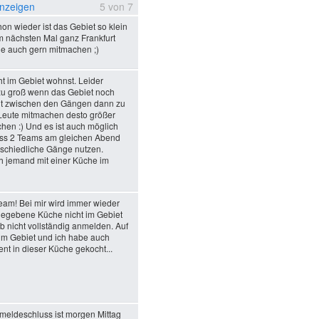
nzeigen
5
von
7
on wieder ist das Gebiet so klein
beim nächsten Mal ganz Frankfurt
e auch gern mitmachen ;)
t im Gebiet wohnst. Leider
zu groß wenn das Gebiet noch
eit zwischen den Gängen dann zu
 Leute mitmachen desto größer
hen :) Und es ist auch möglich
dass 2 Teams am gleichen Abend
rschiedliche Gänge nutzen.
och jemand mit einer Küche im
am! Bei mir wird immer wieder
gegebene Küche nicht im Gebiet
b nicht vollständig anmelden. Auf
s im Gebiet und ich habe auch
nt in dieser Küche gekocht...
meldeschluss ist morgen Mittag