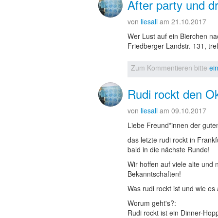
After party und d
von
liesali
am 21.10.2017
Wer Lust auf ein Bierchen na
Friedberger Landstr. 131, tref
Zum Kommentieren bitte
ei
Rudi rockt den O
von
liesali
am 09.10.2017
Liebe Freund*innen der gute
das letzte rudi rockt in Frank
bald in die nächste Runde!
Wir hoffen auf viele alte un
Bekanntschaften!
Was rudi rockt ist und wie es 
Worum geht's?:
Rudi rockt ist ein Dinner-Ho