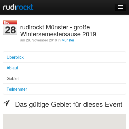
Home
Nov
rudirockt Münster - große
28
Events
Wintersemestersause 2019
am 28. November 2019 in
Münster
Überblick
Login
Ablauf
Registrieren
Gebiet
Teilnehmer
Das gültige Gebiet für dieses Event