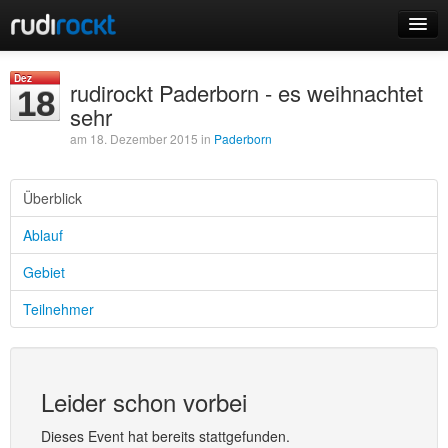
Home
Dez
rudirockt Paderborn - es weihnachtet
18
Events
sehr
am 18. Dezember 2015 in
Paderborn
Überblick
Login
Ablauf
Registrieren
Gebiet
Teilnehmer
Leider schon vorbei
Dieses Event hat bereits stattgefunden.