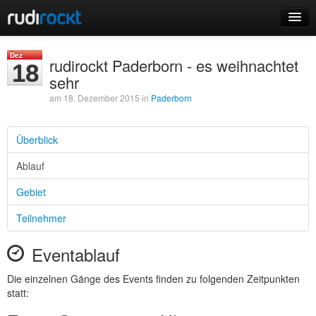
Home
Dez
rudirockt Paderborn - es weihnachtet
18
Events
sehr
am 18. Dezember 2015 in
Paderborn
Überblick
Login
Ablauf
Registrieren
Gebiet
Teilnehmer
Eventablauf
Die einzelnen Gänge des Events finden zu folgenden Zeitpunkten
statt: