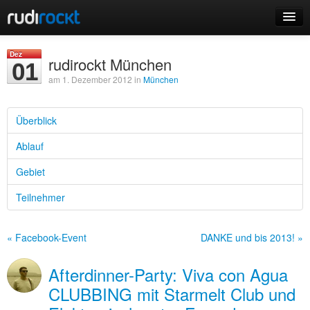
Home
Dez
rudirockt München
01
Events
am 1. Dezember 2012 in
München
Überblick
Ablauf
Login
Gebiet
Registrieren
Teilnehmer
« Facebook-Event
DANKE und bis 2013! »
Afterdinner-Party: Viva con Agua
CLUBBING mit Starmelt Club und