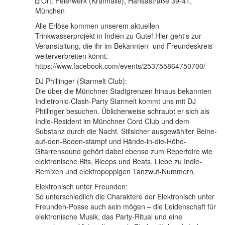
◘ Ort: Feierwerk (Kranhalle), Hansastraße 39-41,
München
Alle Erlöse kommen unserem aktuellen
Trinkwasserprojekt in Indien zu Gute! Hier geht's zur
Veranstaltung, die ihr im Bekannten- und Freundeskreis
weiterverbreiten könnt:
https://www.facebook.com/events/253755864750700/
DJ Phillinger (Starmelt Club):
Die über die Münchner Stadtgrenzen hinaus bekannten
Indietronic-Clash-Party Starmelt kommt uns mit DJ
Phillinger besuchen. Üblicherweise schraubt er sich als
Indie-Resident im Münchner Cord Club und dem
Substanz durch die Nacht. Stilsicher ausgewählter Beine-
auf-den-Boden-stampf und Hände-in-die-Höhe-
Gitarrensound gehört dabei ebenso zum Repertoire wie
elektronische Bits, Bleeps und Beats. Liebe zu Indie-
Remixen und elektropoppigen Tanzwut-Nummern.
Elektronisch unter Freunden:
So unterschiedlich die Charaktere der Elektronisch unter
Freunden-Posse auch sein mögen – die Leidenschaft für
elektronische Musik, das Party-Ritual und eine