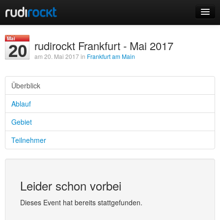
Home
Mai
rudirockt Frankfurt - Mai 2017
20
Events
am 20. Mai 2017 in
Frankfurt am Main
Überblick
Ablauf
Login
Gebiet
Registrieren
Teilnehmer
Leider schon vorbei
Dieses Event hat bereits stattgefunden.