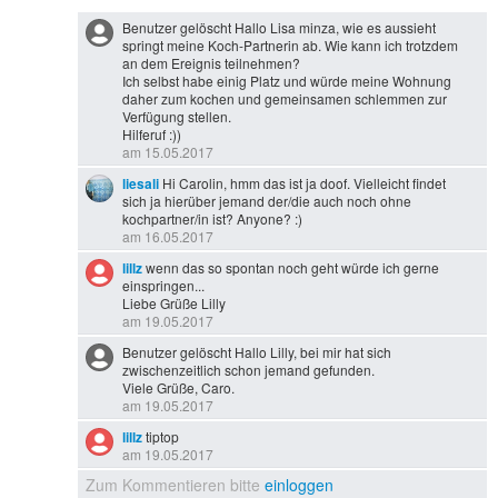
Benutzer gelöscht Hallo Lisa minza, wie es aussieht
springt meine Koch-Partnerin ab. Wie kann ich trotzdem
an dem Ereignis teilnehmen?
Ich selbst habe einig Platz und würde meine Wohnung
daher zum kochen und gemeinsamen schlemmen zur
Verfügung stellen.
Hilferuf :))
am 15.05.2017
liesali
Hi Carolin, hmm das ist ja doof. Vielleicht findet
sich ja hierüber jemand der/die auch noch ohne
kochpartner/in ist? Anyone? :)
am 16.05.2017
lillz
wenn das so spontan noch geht würde ich gerne
einspringen...
Liebe Grüße Lilly
am 19.05.2017
Benutzer gelöscht Hallo Lilly, bei mir hat sich
zwischenzeitlich schon jemand gefunden.
Viele Grüße, Caro.
am 19.05.2017
lillz
tiptop
am 19.05.2017
Zum Kommentieren bitte
einloggen