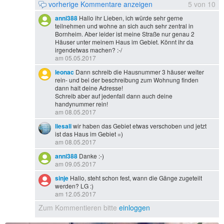
vorherige Kommentare anzeigen
5
von
10
anni388
Hallo ihr Lieben, ich würde sehr gerne
teilnehmen und wohne an sich auch sehr zentral in
Bornheim. Aber leider ist meine Straße nur genau 2
Häuser unter meinem Haus im Gebiet. Könnt ihr da
irgendetwas machen? :-/
am 05.05.2017
leonac
Dann schreib die Hausnummer 3 häuser weiter
rein- und bei der beschreibung zum Wohnung finden
dann halt deine Adresse!
Schreib aber auf jedenfall dann auch deine
handynummer rein!
am 08.05.2017
liesali
wir haben das Gebiet etwas verschoben und jetzt
ist das Haus im Gebiet =)
am 08.05.2017
anni388
Danke :-)
am 09.05.2017
sinje
Hallo, steht schon fest, wann die Gänge zugeteilt
werden? LG :)
am 12.05.2017
Zum Kommentieren bitte
einloggen