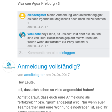
Viva con Agua Freiburg <3
elenaengster
Meine Anmeldung war unvollständig gibt
es noch irgendeine Möglichkeit doch noch teil zu nehmen
?
am 28.04.2017
vcakocht
hey Elena, tut uns echt leid aber die Routen
sind von Rudi Rockt schon geplant. Wir würden uns
freuen wenn du trotzdem zur Party kommst :)
am 28.04.2017
Zum Kommentieren bitte
einloggen
Anmeldung vollständig?
von
amelielegner
am 24.04.2017
Hey Leute,
toll, dass sich schon so viele angemeldet haben!
Achtet darauf, dass euch eure Anmeldung als
"erfolgreich" bzw. "grün" angezeigt wird. Nur wenn euer
Teampartner und eure Wohnung eingetragen ist, seid ihr