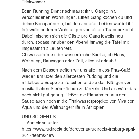
Trinkwasser!
Beim Running Dinner schmaust ihr 3 Gänge in 3
verschiedenen Wohnungen. Einen Gang kochen du und
dein/e KochpartnerIn, bei den anderen beiden werdet ihr
in jeweils anderen Wohnungen von einem Team bekocht.
Dabei mischen sich die Gäste pro Gang jeweils neu
durch, sodass ihr über den Abend hinweg die Tafel mit
insgesamt 12 Leuten teilt.
Ob wasserarme oder wasserreiche Speise, ob Haus,
Wohnung, Bauwagen oder Zelt, alles ist erlaubt!
Nach dem Dessert treffen wir uns alle im Jos-Fritz-Café
wieder, um über den allerbesten Pudding und die
mittelbeste Suppe zu tratschen und zu den Klängen von
musikalischen Sterneköchen zu tänzeln. Und als wäre das
noch nicht gut genug, fließen die Einnahmen aus der
Sause auch noch in die Trinkwasserprojekte von Viva con
Agua und der Welthungerhilfe in Äthiopien.
UND SO GEHT'S:
1. Anmelden unter
https://www.rudirockt.de/de/events/rudirockt-freiburg-april-
2017/teams/new