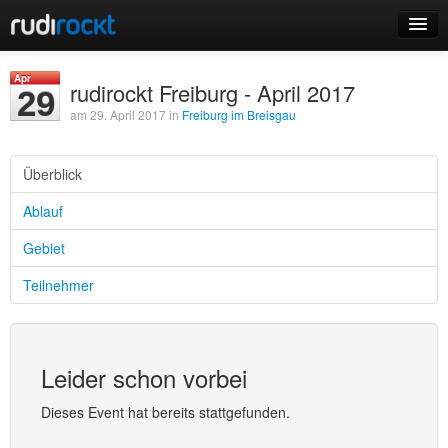
Home
Apr
rudirockt Freiburg - April 2017
29
Events
am 29. April 2017 in
Freiburg im Breisgau
Überblick
Ablauf
Login
Gebiet
Registrieren
Teilnehmer
Leider schon vorbei
Dieses Event hat bereits stattgefunden.