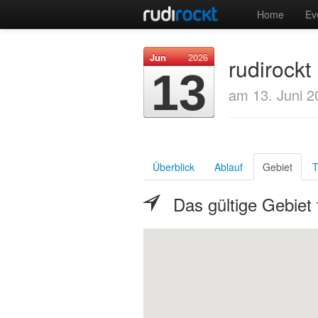
Home
Ev
Jun
2026
rudirockt
13
am 13. Juni 2
Überblick
Ablauf
Gebiet
T
Das gültige Gebiet 