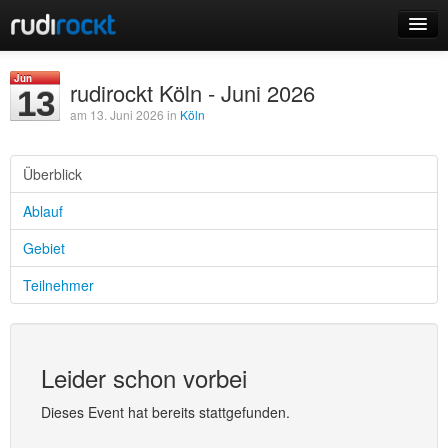
Home
Jun
rudirockt Köln - Juni 2026
13
Events
am 13. Juni 2026 in
Köln
Überblick
Ablauf
Login
Gebiet
Registrieren
Teilnehmer
Leider schon vorbei
Dieses Event hat bereits stattgefunden.