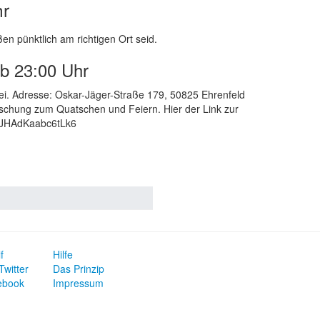
hr
ßen pünktlich am richtigen Ort seid.
ab 23:00 Uhr
frei. Adresse: Oskar-Jäger-Straße 179, 50825 Ehrenfeld
ischung zum Quatschen und Feiern. Hier der Link zur
PmJHAdKaabc6tLk6
f
Hilfe
Twitter
Das Prinzip
ebook
Impressum